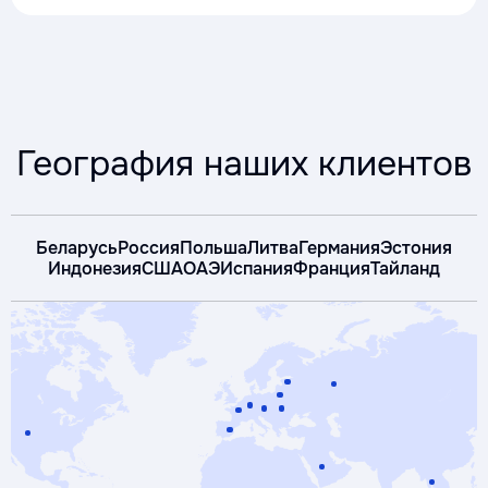
География наших клиентов
Беларусь
Россия
Польша
Литва
Германия
Эстония
Индонезия
США
ОАЭ
Испания
Франция
Тайланд