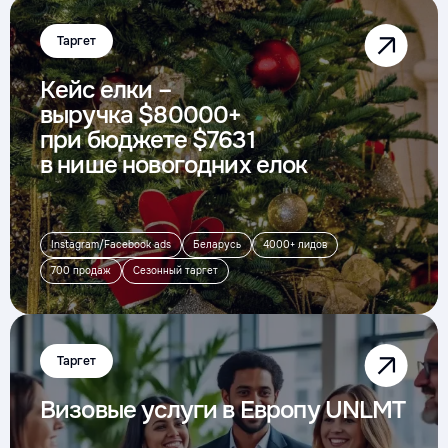
Таргет
Кейс елки –
выручка $80000+
при бюджете $7631
в нише новогодних елок
Instagram/Facebook ads
Беларусь
4000+ лидов
700 продаж
Сезонный таргет
Таргет
Визовые услуги в Европу UNLMT