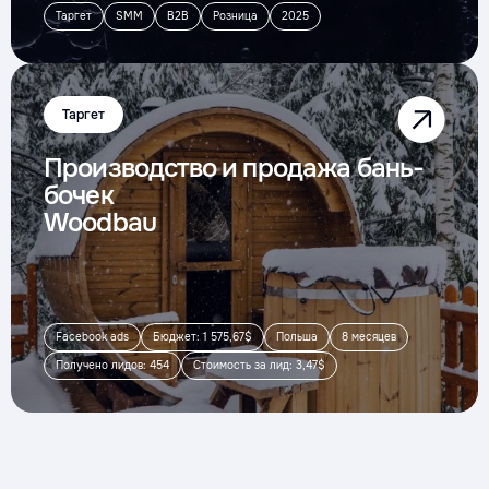
Таргет
SMM
B2B
Розница
2025
Таргет
Производство и продажа бань-
бочек
Woodbau
Facebook ads
Бюджет: 1 575,67$
Польша
8 месяцев
Получено лидов: 454
Стоимость за лид: 3,47$