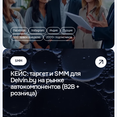
Facebook
Instagram
Индия
Турция
500 заявок в неделю
2000+ подписчиков
SMM
КЕЙС: таргет и SMM для
Delvin.by на рынке
автокомпонентов (B2B +
розница)