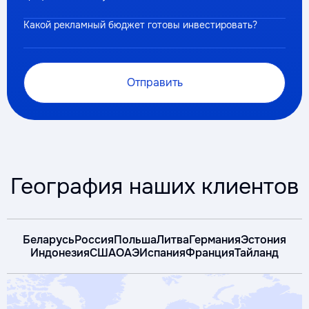
Какой рекламный бюджет готовы инвестировать?
Отправить
География наших клиентов
Беларусь
Россия
Польша
Литва
Германия
Эстония
Индонезия
США
ОАЭ
Испания
Франция
Тайланд