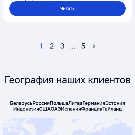
Читать
1
2
3
…
5
География наших клиентов
Беларусь
Россия
Польша
Литва
Германия
Эстония
Индонезия
США
ОАЭ
Испания
Франция
Тайланд