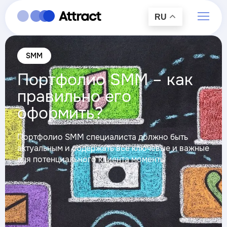
RU
SMM
Портфолио SMM – как
правильно его
оформить?
Портфолио SMM специалиста должно быть
актуальным и содержать все ключевые и важные
для потенциального клиента моменты