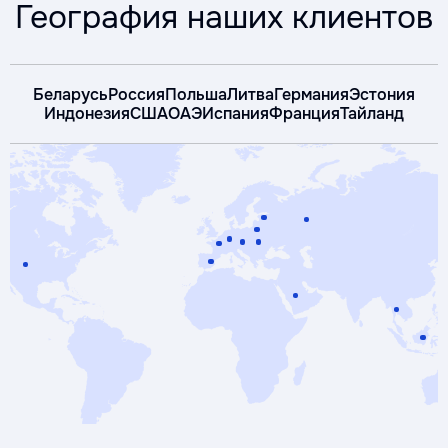
География наших клиентов
Беларусь
Россия
Польша
Литва
Германия
Эстония
Индонезия
США
ОАЭ
Испания
Франция
Тайланд