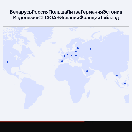
Беларусь
Россия
Польша
Литва
Германия
Эстония
Индонезия
США
ОАЭ
Испания
Франция
Тайланд