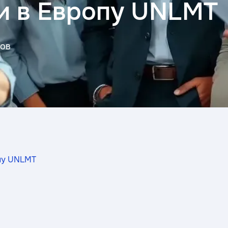
и в Европу UNLMT
ков
пу UNLMT