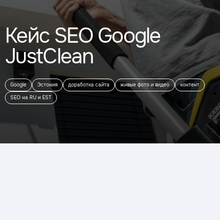
Кейс SEO Google
JustСlean
Google
Эстония
доработка сайта
живые фото и видео
контент
SEO на RU и EST