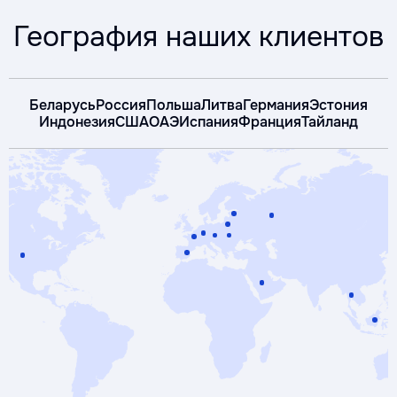
География наших клиентов
Беларусь
Россия
Польша
Литва
Германия
Эстония
Индонезия
США
ОАЭ
Испания
Франция
Тайланд