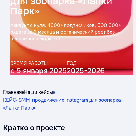
для зоопарка «Лапки
Парк»
Аккаунт с нуля: 4000+ подписчиков, 500 000+
охвата за 3 месяца и органический рост без
рекламного бюджета
ВРЕМЯ РАБОТЫ
ГОД
с 5 января 2025
2025-2026
Главная
Наши кейсы
КЕЙС: SMM-продвижение Instagram для зоопарка
«Лапки Парк»
Кратко о проекте