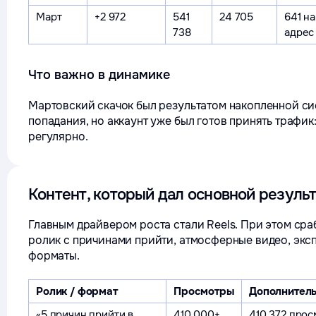
Март
+2 972
541
24 705
641 на
738
адрес
Что важно в динамике
Мартовский скачок был результатом накопленной си
попадания, но аккаунт уже был готов принять трафик
регулярно.
Контент, который дал основной результ
Главным драйвером роста стали Reels. При этом сра
ролик с причинами прийти, атмосферные видео, экс
форматы.
Ролик / формат
Просмотры
Дополнитель
«5 причин прийти в
410 000+
410 372 прос