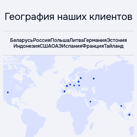
География наших клиентов
Беларусь
Россия
Польша
Литва
Германия
Эстония
Индонезия
США
ОАЭ
Испания
Франция
Тайланд