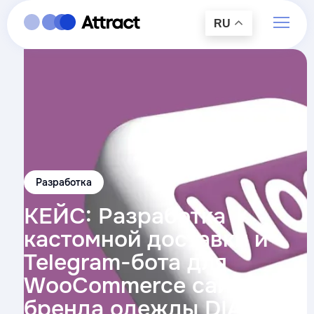
RU
Разработка
КЕЙС: Разработка
кастомной доставки и
Telegram-бота для
WooCommerce сайта
бренда одежды DIAH