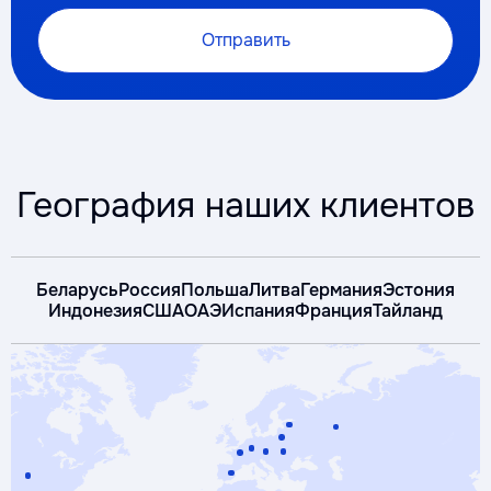
Отправить
География наших клиентов
Беларусь
Россия
Польша
Литва
Германия
Эстония
Индонезия
США
ОАЭ
Испания
Франция
Тайланд