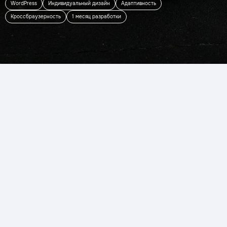
WordPress
Индивидуальный дизайн
Адаптивность
Кроссбраузерность
1 месяц разработки