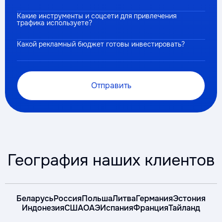
Какие инструменты и соцсети для привлечения
трафика используете?
Какой рекламный бюджет готовы инвестировать?
Отправить
География наших клиентов
Беларусь
Россия
Польша
Литва
Германия
Эстония
Индонезия
США
ОАЭ
Испания
Франция
Тайланд