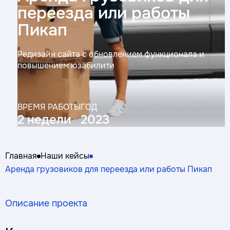
переезда или работы
Пикап
Редизайн сайта с обновлением функционала и
повышением юзабилити
ВРЕМЯ РАБОТЫ
ГОД
2 недели
2023
Главная
Наши кейсы
Аренда грузовиков для переезда или работы Пикап
Описание проекта