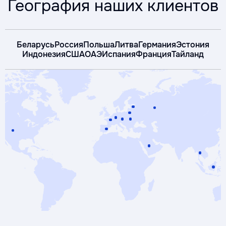
География наших клиентов
Беларусь
Россия
Польша
Литва
Германия
Эстония
Индонезия
США
ОАЭ
Испания
Франция
Тайланд