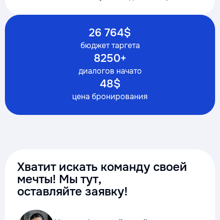
26 764$
бюджет таргета
8250+
диалогов начато
48$
цена бронирования
Хватит искать команду своей
мечты! Мы тут,
оставляйте заявку!