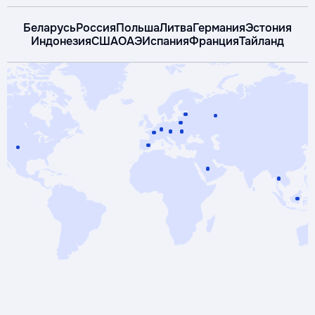
Беларусь
Россия
Польша
Литва
Германия
Эстония
Индонезия
США
ОАЭ
Испания
Франция
Тайланд