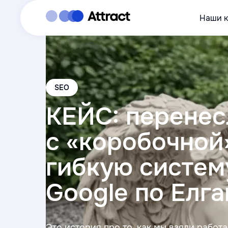
Наши 
SEO
КЕЙС: перенес
с «коробочной
гибкую систему
Google по Елга
Это история про то, как мы взяли работ