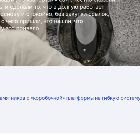
ь, и сделали то, что в долгую работает
основу и спокойно, без закупки ссылок,
с чего пришли, что нашли, что
у это привело.
амятников с «коробочной» платформы на гибкую систему 