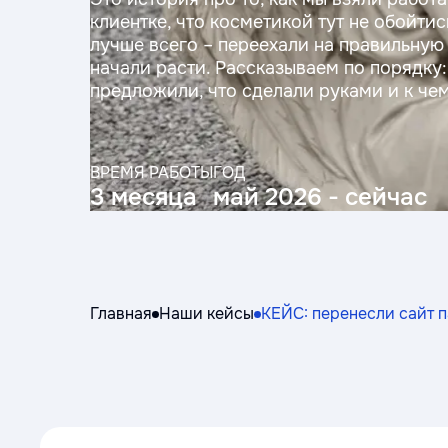
клиентке, что косметикой тут не обойтис
лучше всего – переехали на правильную 
начали расти. Рассказываем по порядку: 
предложили, что сделали руками и к чем
ВРЕМЯ РАБОТЫ
ГОД
3 месяца
май 2026 - сейчас
Главная
Наши кейсы
КЕЙС: перенесли сайт п