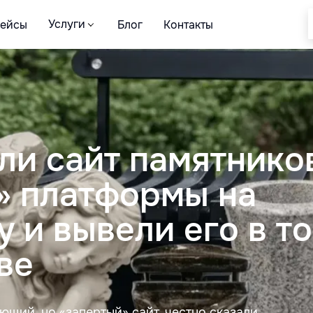
Услуги
кейсы
Блог
Контакты
ли сайт памятнико
» платформы на
 и вывели его в т
ве
ающий, но «запертый» сайт, честно сказали