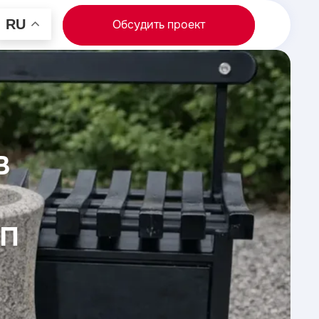
RU
Обсудить проект
в
оп