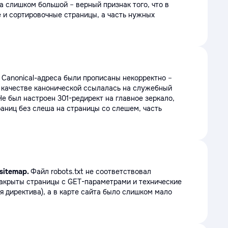
ла слишком большой
–
верный признак того, что в
е и сортировочные страницы, а часть нужных
.
Canonical-адреса были прописаны некорректно
–
в качестве канонической ссылалась на служебный
е был настроен 301-редирект на главное зеркало,
аниц без слеша на страницы со слешем, часть
 sitemap.
Файл robots.txt не соответствовал
акрыты страницы с GET-параметрами и технические
 директива), а в карте сайта было слишком мало